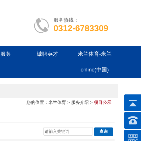
服务热线：
0312-6783309
户服务
诚聘英才
米兰体育-米兰
online(中国)
您的位置：
米兰体育
> 服务介绍 >
项目公示