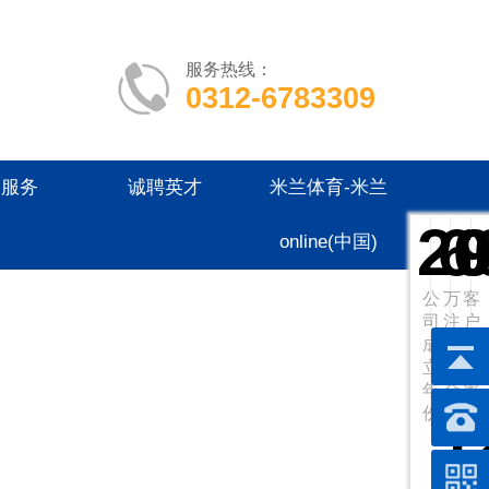
服务热线：
0312-6783309
户服务
诚聘英才
米兰体育-米兰
2
6
online(中国)
公
万
客
司
注
户
成
册
好
立
资
评
年
金
率
份
1
服