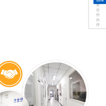
务
合
作
伙
伴