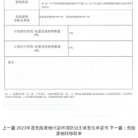
上一篇:
2023年度危险废物污染环境防治主体责任承诺书
下一篇：
危险
废物转移联单