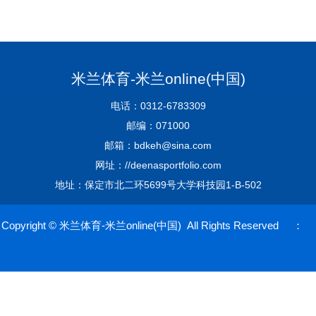
米兰体育-米兰online(中国)
电话：0312-6783309
邮编：071000
邮箱：bdkeh@sina.com
网址：//deenasportfolio.com
地址：保定市北二环5699号大学科技园1-B-502
Copyright © 米兰体育-米兰online(中国) All Rights Reserved ：