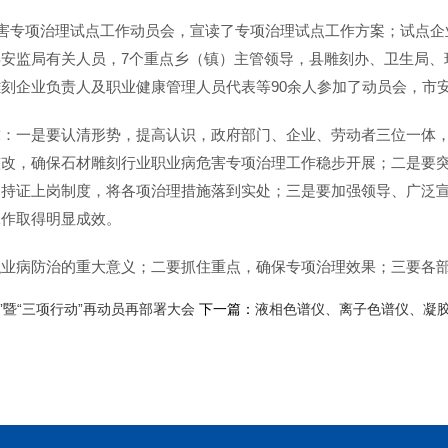
危害专项治理试点工作动员会，宣读了专项治理试点工作方案；试点
安监局有关人员，7个重点乡（镇）主管领导，县雕刻办、卫生局、
刻企业负责人及职业健康管理人员代表等90余人参加了动员会，市
求：一是要认清形势，提高认识，政府部门、企业、劳动者三位一体
整改，确保石材雕刻行业职业病危害专项治理工作稳步开展；二是要
和持证上岗制度，将各项治理措施落到实处；三是要加强领导、广泛
工作取得明显成效。
职业病防治的重大意义；二要抓住重点，确保专项治理效果；三要各
”暨“三项行动”再动员再部署大会
下一篇：
液相色谱仪、离子色谱仪、凝