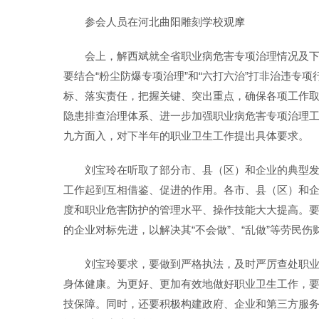
参会人员在河北曲阳雕刻学校观摩
会上，解西斌就全省职业病危害专项治理情况及
要结合“粉尘防爆专项治理”和“六打六治”打非治违
标、落实责任，把握关键、突出重点，确保各项工作
隐患排查治理体系、进一步加强职业病危害专项治理
九方面入，对下半年的职业卫生工作提出具体要求。
刘宝玲在听取了部分市、县（区）和企业的典型
工作起到互相借鉴、促进的作用。各市、县（区）和
度和职业危害防护的管理水平、操作技能大大提高。
的企业对标先进，以解决其“不会做”、“乱做”等劳
刘宝玲要求，要做到严格执法，及时严厉查处职
身体健康。为更好、更加有效地做好职业卫生工作，
技保障。同时，还要积极构建政府、企业和第三方服