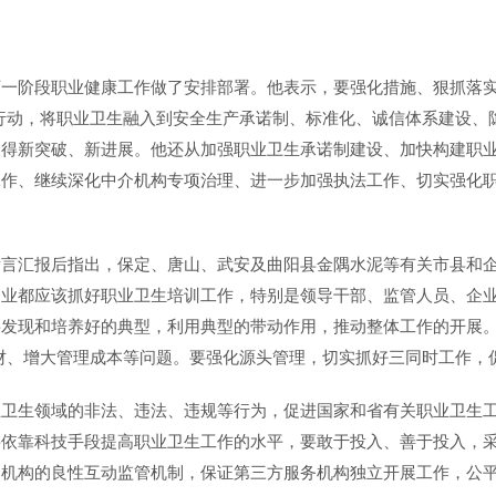
下一阶段职业健康工作做了安排部署。他表示，要强化措施、狠抓落
专项行动，将职业卫生融入到安全生产承诺制、标准化、诚信体系建设
取得新突破、新进展。他还从加强职业卫生承诺制建设、加快构建职
工作、继续深化中介机构专项治理、进一步加强执法工作、切实强化
发言汇报后指出，保定、唐山、武安及曲阳县金隅水泥等有关市县和
企业都应该抓好职业卫生培训工作，特别是领导干部、监管人员、企
要发现和培养好的典型，利用典型的带动作用，推动整体工作的开展
民伤财、增大管理成本等问题。要强化源头管理，切实抓好三同时工作
业卫生领域的非法、违法、违规等行为，促进国家和省有关职业卫生
要依靠科技手段提高职业卫生工作的水平，要敢于投入、善于投入，
务机构的良性互动监管机制，保证第三方服务机构独立开展工作，公