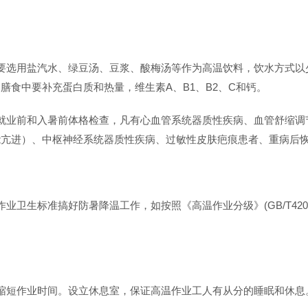
要选用盐汽水、绿豆汤、豆浆、酸梅汤等作为高温饮料，饮水方式以
膳食中要补充蛋白质和热量，维生素A、B1、B2、C和钙。
就业前和入暑前体格检查，凡有心血管系统器质性疾病、血管舒缩调
能亢进）、中枢神经系统器质性疾病、过敏性皮肤疤痕患者、重病后
卫生标准搞好防暑降温工作，如按照《高温作业分级》(GB/T4200
缩短作业时间。设立休息室，保证高温作业工人有从分的睡眠和休息