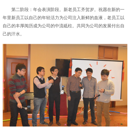
第二阶段：年会表演阶段。新老员工齐贺岁。祝愿在新的一
年里新员工以自己的年轻活力为公司注入新鲜的血液，老员工以
自己的丰厚阅历成为公司的中流砥柱。共同为公司的发展付出自
己的汗水。