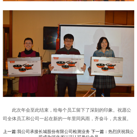
此次年会至此结束，给每个员工留下了深刻的印象。祝愿公
司全体员工和公司一起在新的一年里同风雨，齐奋斗，共发展。
上一篇:
我公司承接长城股份有限公司检测业务
下一篇：
热烈庆祝我公