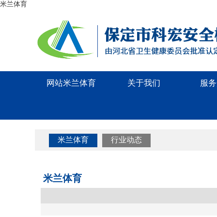
米兰体育
网站米兰体育
关于我们
服务
米兰体育
行业动态
米兰体育