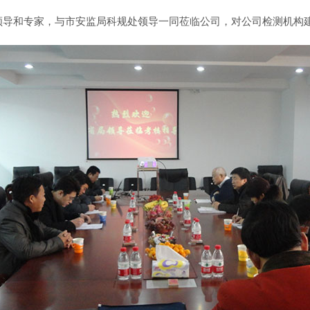
有关领导和专家，与市安监局科规处领导一同莅临公司，对公司检测机