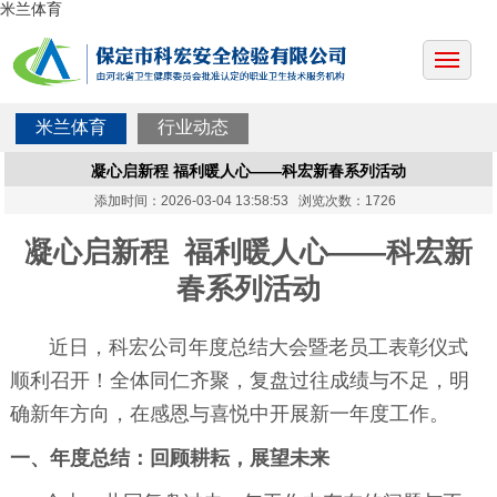
米兰体育
米兰体育
行业动态
凝心启新程 福利暖人心——科宏新春系列活动
添加时间：2026-03-04 13:58:53 浏览次数：1726
凝心启新程 福利暖人心——科宏新
春系列活动
近日，科宏公司年度总结大会暨老员工表彰仪式
顺利召开！全体同仁齐聚，复盘过往成绩与不足，明
确新年方向，在感恩与喜悦中开展新一年度工作。
一、年度总结：回顾耕耘，展望未来