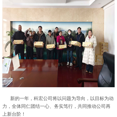
新的一年，科宏公司将以问题为导向，以目标为动
力，全体同仁团结一心、务实笃行，共同推动公司再
上新台阶！