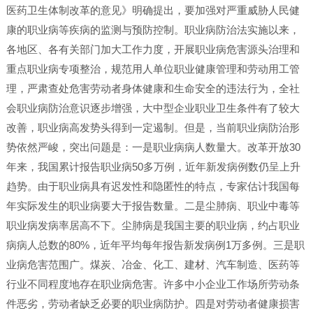
医药卫生体制改革的意见》明确提出，要加强对严重威胁人民健
康的职业病等疾病的监测与预防控制。职业病防治法实施以来，
各地区、各有关部门加大工作力度，开展职业病危害源头治理和
重点职业病专项整治，规范用人单位职业健康管理和劳动用工管
理，严肃查处危害劳动者身体健康和生命安全的违法行为，全社
会职业病防治意识逐步增强，大中型企业职业卫生条件有了较大
改善，职业病高发势头得到一定遏制。但是，当前职业病防治形
势依然严峻，突出问题是：一是职业病病人数量大。改革开放30
年来，我国累计报告职业病50多万例，近年新发病例数仍呈上升
趋势。由于职业病具有迟发性和隐匿性的特点，专家估计我国每
年实际发生的职业病要大于报告数量。二是尘肺病、职业中毒等
职业病发病率居高不下。尘肺病是我国主要的职业病，约占职业
病病人总数的80%，近年平均每年报告新发病例1万多例。三是职
业病危害范围广。煤炭、冶金、化工、建材、汽车制造、医药等
行业不同程度地存在职业病危害。许多中小企业工作场所劳动条
件恶劣，劳动者缺乏必要的职业病防护。四是对劳动者健康损害