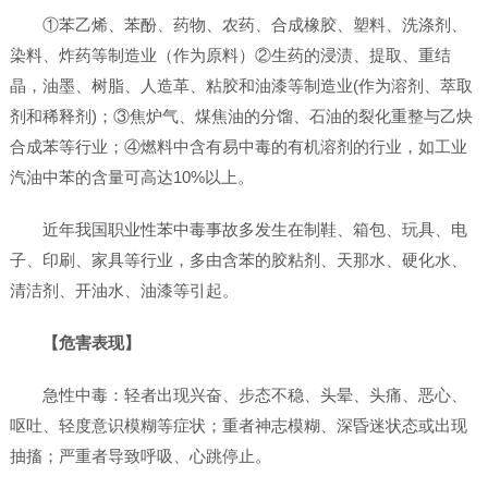
①苯乙烯、苯酚、药物、农药、合成橡胶、塑料、洗涤剂、
染料、炸药等制造业（作为原料）②生药的浸渍、提取、重结
晶，油墨、树脂、人造革、粘胶和油漆等制造业(作为溶剂、萃取
剂和稀释剂)；③焦炉气、煤焦油的分馏、石油的裂化重整与乙炔
合成苯等行业；④燃料中含有易中毒的有机溶剂的行业，如工业
汽油中苯的含量可高达10%以上。
近年我国职业性苯中毒事故多发生在制鞋、箱包、玩具、电
子、印刷、家具等行业，多由含苯的胶粘剂、天那水、硬化水、
清洁剂、开油水、油漆等引起。
【危害表现】
急性中毒：轻者出现兴奋、步态不稳、头晕、头痛、恶心、
呕吐、轻度意识模糊等症状；重者神志模糊、深昏迷状态或出现
抽搐；严重者导致呼吸、心跳停止。