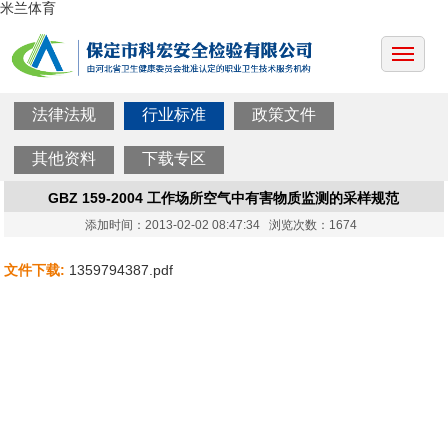
米兰体育
法律法规
行业标准
政策文件
其他资料
下载专区
GBZ 159-2004 工作场所空气中有害物质监测的采样规范
添加时间：2013-02-02 08:47:34 浏览次数：1674
文件下载:
1359794387.pdf