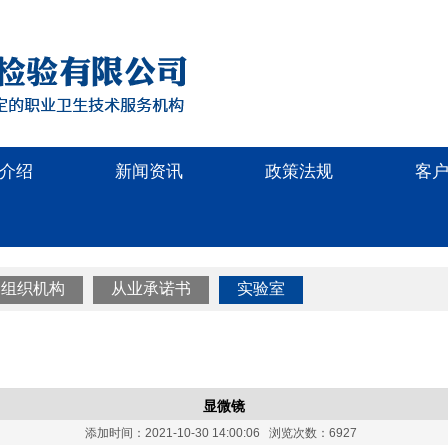
介绍
新闻资讯
政策法规
客
组织机构
从业承诺书
实验室
显微镜
添加时间：2021-10-30 14:00:06 浏览次数：6927