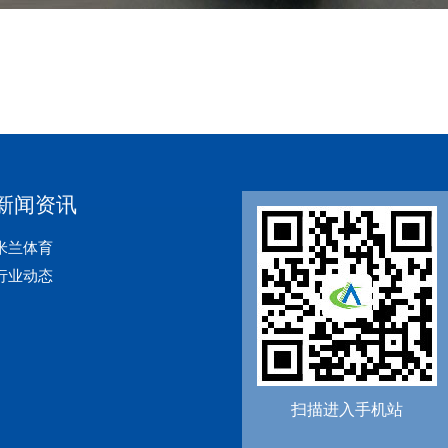
新闻资讯
米兰体育
行业动态
扫描进入手机站