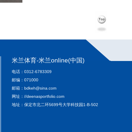
米兰体育-米兰online(中国)
电话：0312-6783309
邮编：071000
邮箱：bdkeh@sina.com
网址：//deenasportfolio.com
地址：保定市北二环5699号大学科技园1-B-502