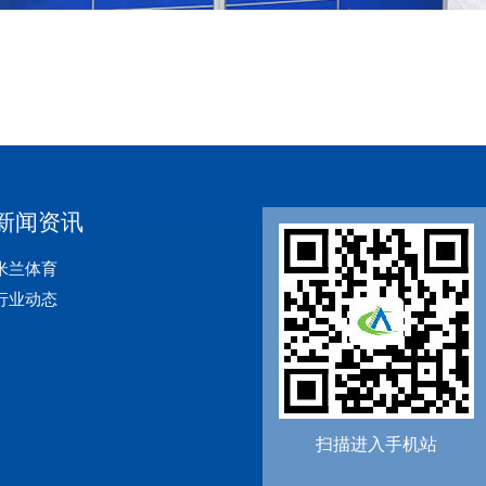
新闻资讯
米兰体育
行业动态
扫描进入手机站