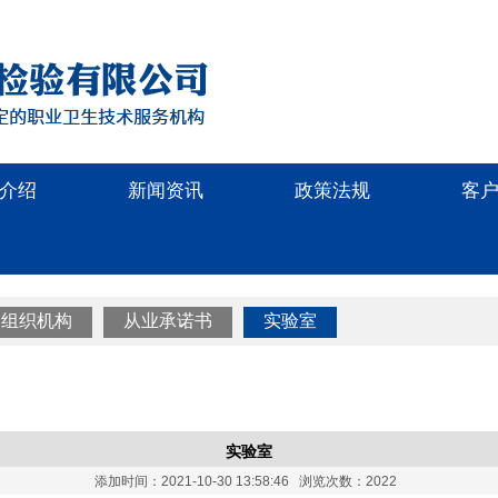
介绍
新闻资讯
政策法规
客
组织机构
从业承诺书
实验室
实验室
添加时间：2021-10-30 13:58:46 浏览次数：2022