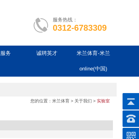
服务热线：
0312-6783309
户服务
诚聘英才
米兰体育-米兰
online(中国)
您的位置：
米兰体育
> 关于我们 >
实验室