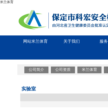
米兰体育
网站米兰体育
关于我们
服务
公司简介
公司资质
米兰体育
实验室